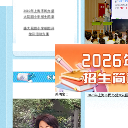
2026年上海市民办盛
大花园小学招生简章
盛大花园小学校园开
放日活动方案
上海市民办盛大花园
小学教师招聘启事
守护生物多
从这里，向明天出发
(06-25
童趣飞扬 礼赞成长
(06-09)
关闭窗口
骐骥驰骋 乐动盛大
(05-06)
非遗润童心 文化共传承
(04
2026年上海市民办盛大花