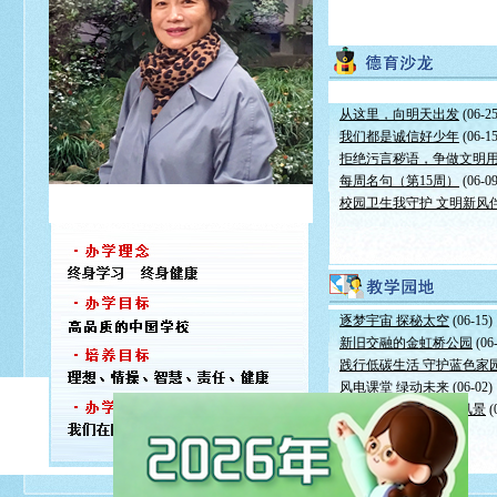
从这里，向明天出发
(06-25
我们都是诚信好少年
(06-15
拒绝污言秽语，争做文明
每周名句（第15周）
(06-09
校园卫生我守护 文明新风
逐梦宇宙 探秘太空
(06-15)
新旧交融的金虹桥公园
(06
践行低碳生活 守护蓝色家
风电课堂 绿动未来
(06-02)
城市天际线下的动人风景
(